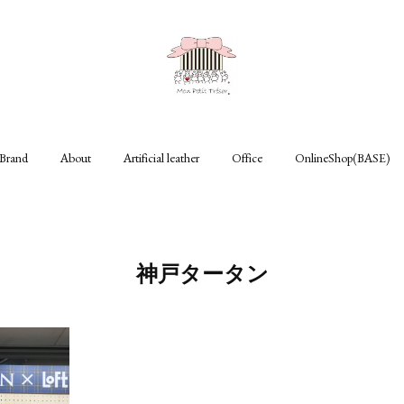
Brand
About
Artificial leather
Office
OnlineShop(BASE)
神戸タータン