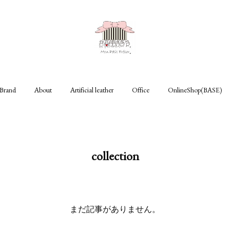
Brand
About
Artificial leather
Office
OnlineShop(BASE)
collection
まだ記事がありません。