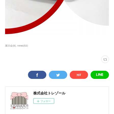
展示会
(
8
)
news
(
53
)
株式会社トレゾール
フォロー