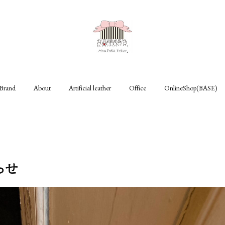
Brand
About
Artificial leather
Office
OnlineShop(BASE)
らせ